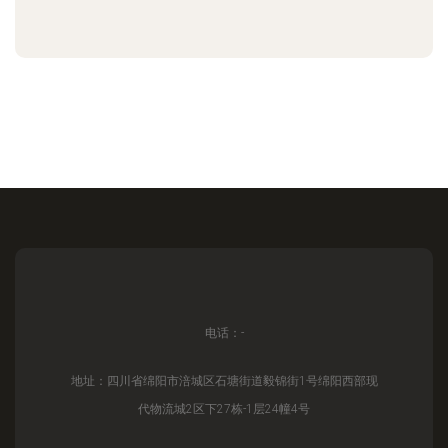
电话：-
地址：四川省绵阳市涪城区石塘街道毅锦街1号绵阳西部现
代物流城2区下27栋-1层24幢4号