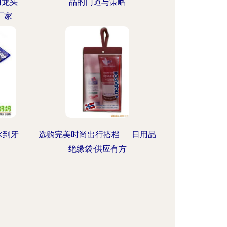
用龙头
品的门道与策略
家 -
过滤器
开拓日
水到牙
选购完美时尚出行搭档——日用品
绝缘袋·供应有方