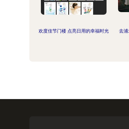
欢度佳节门楼 点亮日用的幸福时光
去浦